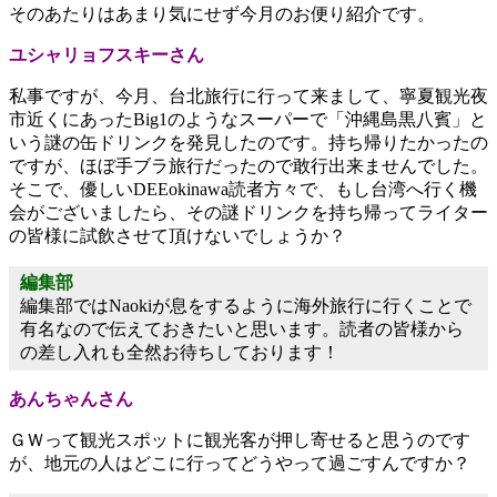
そのあたりはあまり気にせず今月のお便り紹介です。
ユシャリョフスキーさん
私事ですが、今月、台北旅行に行って来まして、寧夏観光夜
市近くにあったBig1のようなスーパーで「沖縄島黒八賓」と
いう謎の缶ドリンクを発見したのです。持ち帰りたかったの
ですが、ほぼ手ブラ旅行だったので敢行出来ませんでした。
そこで、優しいDEEokinawa読者方々で、もし台湾へ行く機
会がございましたら、その謎ドリンクを持ち帰ってライター
の皆様に試飲させて頂けないでしょうか？
編集部
編集部ではNaokiが息をするように海外旅行に行くことで
有名なので伝えておきたいと思います。読者の皆様から
の差し入れも全然お待ちしております！
あんちゃんさん
ＧＷって観光スポットに観光客が押し寄せると思うのです
が、地元の人はどこに行ってどうやって過ごすんですか？