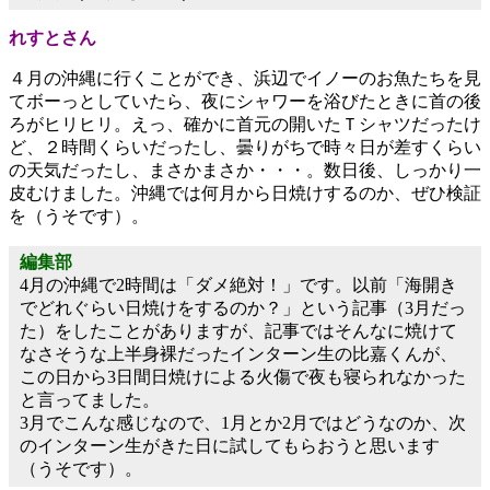
れすとさん
４月の沖縄に行くことができ、浜辺でイノーのお魚たちを見
てボーっとしていたら、夜にシャワーを浴びたときに首の後
ろがヒリヒリ。えっ、確かに首元の開いたＴシャツだったけ
ど、２時間くらいだったし、曇りがちで時々日が差すくらい
の天気だったし、まさかまさか・・・。数日後、しっかり一
皮むけました。沖縄では何月から日焼けするのか、ぜひ検証
を（うそです）。
編集部
4月の沖縄で2時間は「ダメ絶対！」です。以前「海開き
でどれぐらい日焼けをするのか？」という記事（3月だっ
た）をしたことがありますが、記事ではそんなに焼けて
なさそうな上半身裸だったインターン生の比嘉くんが、
この日から3日間日焼けによる火傷で夜も寝られなかった
と言ってました。
3月でこんな感じなので、1月とか2月ではどうなのか、次
のインターン生がきた日に試してもらおうと思います
（うそです）。