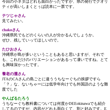
今回の小ネタはどれも面白かったですが、県の発行でクオリ
ティが高いしまくとぅば読本に一票です。
テツじゃさん
見てみたい。
chakoさん
沖縄県民でもどのくらいの人が分かるんでしょうか。
ぜひ、残していってほしいので。
たひおさん
沖縄県が島が多いということもあると思いますが、それで
も、これだけのバリエーションがあるって凄いですね。とて
も興味深かったです。
養老の瀧さん
JTAのCAさんの島ごとに違ううちなーぐちの挨拶ですら
「？」な、ないちゃーには低学年向けでも外国語のような難
度でした
やんばるたろう
うちなーぐち教科書については何度かDEEokinawaでも紹介
してるのですが、内容がどれも面白くて、割と好みです。E