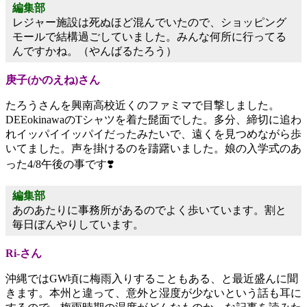
編集部
レジャー施設は死ぬほど混んでいたので、ショッピング
モールで結構過ごしていました。みんな何所に行ってる
んですかね。（やんばるたろう）
庚子(かのえね)さん
たろうさんを興南高校近くのファミマで目撃しました。
DEEokinawaのTシャツを着た髭面でした。多分、締切に追わ
れイッパイイッパイだったみたいで、遠くを見つめながら歩
いてました。声を掛けるのを躊躇いました。娘の入学式のあ
った4/8午後の事です❣️
編集部
あのあたりに事務所があるのでよく歩いています。割と
毎日ぼんやりしています。
Ri-さん
沖縄ではGW頃に梅雨入りすることもある、と最近盛んに聞
きます。本州と違って、意外と湿度が少ないという話も耳に