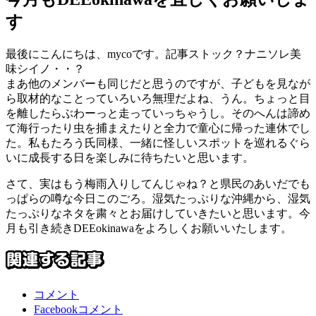
す
最後にこんにちは、mycoです。記事ストック？ナニソレ美
味シイノ・・？
まあ他のメンバーも同じだと思うのですが、子どもを見なが
ら取材的なことっていろいろ無理だよね、うん。ちょっと目
を離したらぶわーっと走っていっちゃうし。そのへんは諦め
て海行ったり虫を捕まえたりと全力で童心に帰った連休でし
た。私もたろう氏同様、一緒に怪しいスポットを巡れるぐら
いに成長する日を楽しみに待ちたいと思います。
さて、実はもう梅雨入りしてんじゃね？と県民のあいだでも
っぱらの噂な今日このごろ。湿気たっぷりな沖縄から、湿気
たっぷりなネタを粛々とお届けしていきたいと思います。今
月も引き続きDEEokinawaをよろしくお願いいたします。
コメント
Facebookコメント