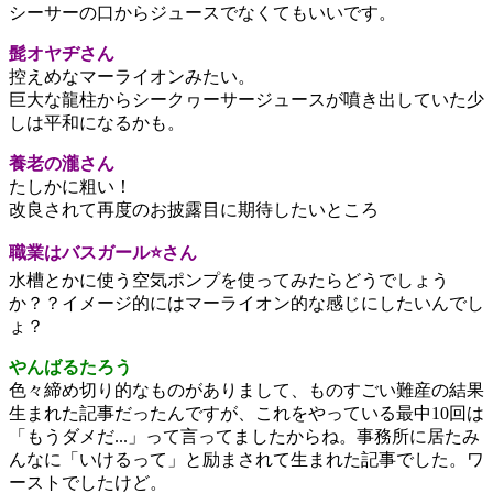
シーサーの口からジュースでなくてもいいです。
髭オヤヂさん
控えめなマーライオンみたい。
巨大な龍柱からシークヮーサージュースが噴き出していた少
しは平和になるかも。
養老の瀧さん
たしかに粗い！
改良されて再度のお披露目に期待したいところ
職業はバスガール⭐さん
水槽とかに使う空気ポンプを使ってみたらどうでしょう
か？？イメージ的にはマーライオン的な感じにしたいんでし
ょ？
やんばるたろう
色々締め切り的なものがありまして、ものすごい難産の結果
生まれた記事だったんですが、これをやっている最中10回は
「もうダメだ...」って言ってましたからね。事務所に居たみ
んなに「いけるって」と励まされて生まれた記事でした。ワ
ーストでしたけど。