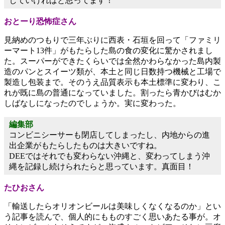
していければと思ってます！
おとーり恐怖症さん
見納めのつもりで三年ぶりに西表・石垣を回って「ファミリ
ーマート13件」がもたらした島の食の変化に驚かされまし
た。スーパーができたくらいでは全然かわらなかった島内製
造のパンとスイーツ類が、本土と同じ日数持つ機械と工場で
製造し包装まで。そのうえ品質表示も本土標準に変わり、こ
れが既に島の普通になっていました。割ったら青かびはむか
しばなしになったのでしょうか。実に変わった。
編集部
コンビニシーサーも閉店してしまったし、内地からの進
出企業がもたらしたものは大きいですね。
DEEではそれでも変わらない沖縄と、変わってしまう沖
縄を記録し続けられたらと思っています。真面目！
たひおさん
「輸送したらオリオンビールは美味しくなくなるのか」とい
う記事を読んで、個人的にもものすごく思いあたる事が。オ