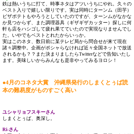
鉄は熱いうちに打て、時事ネタはアツいうちにやれ。久々の
ベスト入りで嬉しい限りです。実は同時にターンム（田芋）
ピザポテトもやろうとしていたのですが、ターンムがなかな
か見つからず、また調理器具（ギザギザカッター）探しに何
軒も店をハシゴして疲れ果てていたので実現なりませんでし
た。いやでもベストとれたからいっか。
実はこのネタ、数日前に某テレビ局から問合せが来て現在
諸々調整中。企画がポシャらなければ近々全国ネットで放送
されるかも？？また決まりましたらTwitterなどで告知いたし
ます。美味しいからみんなも是非やってみるヨロシ！
●4月のコネタ大賞 沖縄県発行のしまくとぅば読
本の難易度がものすごく高い
ユシャリョフスキーさん
しまくとぅば、奥深し。
Ri-さん