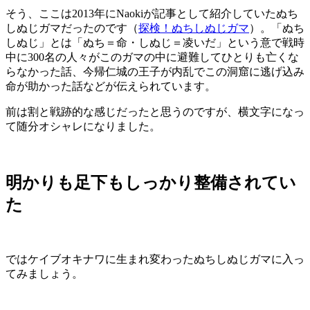
そう、ここは2013年にNaokiが記事として紹介していたぬち
しぬじガマだったのです（
探検！ぬちしぬじガマ
）。「ぬち
しぬじ」とは「ぬち＝命・しぬじ＝凌いだ」という意で戦時
中に300名の人々がこのガマの中に避難してひとりも亡くな
らなかった話、今帰仁城の王子が内乱でこの洞窟に逃げ込み
命が助かった話などが伝えられています。
前は割と戦跡的な感じだったと思うのですが、横文字になっ
て随分オシャレになりました。
明かりも足下もしっかり整備されてい
た
ではケイブオキナワに生まれ変わったぬちしぬじガマに入っ
てみましょう。