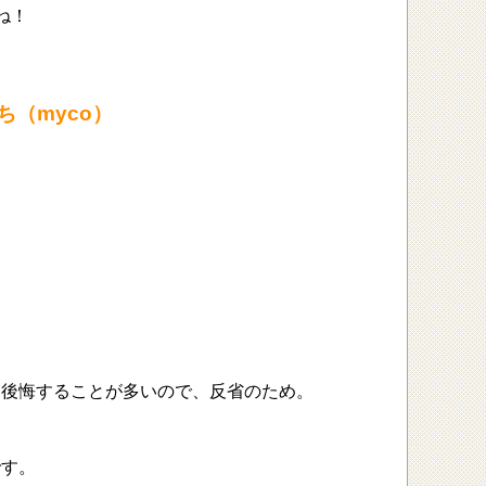
ね！
ち
（myco）
と後悔することが多いので、反省のため。
です。