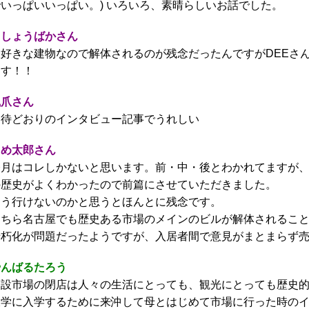
でいっぱいいっぱい。) いろいろ、素晴らしいお話でした。
じしょうばかさん
大好きな建物なので解体されるのが残念だったんですがDEEさ
ます！！
鳳爪さん
期待どおりのインタビュー記事でうれしい
まめ太郎さん
今月はコレしかないと思います。前・中・後とわかれてますが
の歴史がよくわかったので前篇にさせていただきました。
もう行けないのかと思うとほんとに残念です。
こちら名古屋でも歴史ある市場のメインのビルが解体されるこ
老朽化が問題だったようですが、入居者間で意見がまとまらず
やんばるたろう
公設市場の閉店は人々の生活にとっても、観光にとっても歴史
大学に入学するために来沖して母とはじめて市場に行った時の