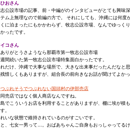
たひおさん
牧志公設市場の記事、前・中編がのインタビューがとても興味
ステム上無理なので前編の方で。 それにしても、沖縄には何度
近くに泊まったにもかかわらず、牧志公設市場、なんでゆっく
なかったです。
アイコさん
・ありがとうさようなら那覇市第一牧志公設市場
一週間続いた第一牧志公設市場特集面白かったです。
それだけ、沖縄で大事な場所で、大きな出来事だったんだなと
名残惜しくもありますが、組合長の前向きなお話が聞けてよか
・
つぶれそうでつぶれない国頭村の伊部売店
共同売店ではなく個人商店なんですね。
離島でこういうお店を利用することがありますが、棚に埃が積
です。
きれいな状態で維持されているのがすごいです。
あと、七女一男って…。おばあちゃんご自身もおっしゃってるけ