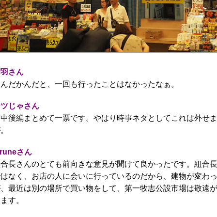
雪羽さん
なんだかんだと、一回も行ったことはなかったなぁ。
テツじゃさん
前中後編まとめて一票です。やはり時事ネタとしてこれは外せ
が。
iruneさん
組合長さんのとても前向きな意見が聞けて良かったです。組合
ではなく、お店の人に会いに行っているのだから、建物が変わ
が、最近は別の場所で買い物をして、第一牧志公設市場は敬遠
みます。