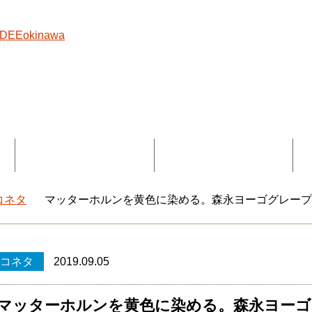
覧
コラボ記事一覧
DEEokinawaとは
コネタ
マッターホルンを黄色に染める。森永ヨーゴグレー
okinawaトップ
コネタ
2019.09.05
マッターホルンを黄色に染める。森永ヨーゴ