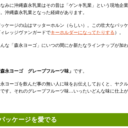
ちなみに沖縄森永乳業はその昔は「ゲンキ乳業」という現地企業
携。沖縄森永乳業となった経緯があります。
パッケージの山はマッターホルン（らしい）。この壮大なパッ
ヴィレッジヴァンガードで
キーホルダーになってたりする
）。
そんな「森永ヨーゴ」にいつの間にか新たなラインナップが加
「森永ヨーゴ グレープフルーツ味」
です。
森永ヨーゴを飲んだ事の無い人に味をお伝えしておくと、ヤク
味です。それのグレープフルーツ味…いったいどんな味に仕上
パッケージを愛でる