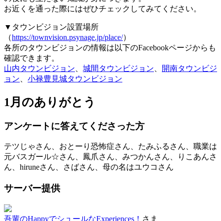
お近くを通った際にはぜひチェックしてみてください。
▼タウンビジョン設置場所
（
https://townvision.psynage.jp/place/
）
各所のタウンビジョンの情報は以下のFacebookページからも
確認できます。
山内タウンビジョン
、
城間タウンビジョン
、
開南タウンビジ
ョン
、
小禄豊見城タウンビジョン
1月のありがとう
アンケートに答えてくださった方
テツじゃさん、おとーり恐怖症さん、たみふるさん、職業は
元バスガール☆さん、鳳爪さん、みつかんさん、りこあんさ
ん、hiruneさん、さばさん、母の名はユウコさん
サーバー提供
吾輩のHappyでシュールなExperiences！
さま