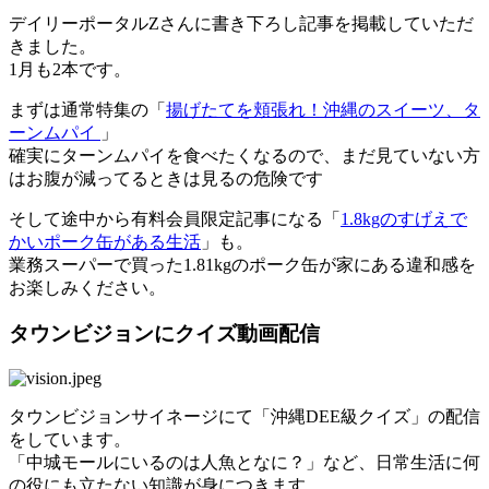
デイリーポータルZさんに書き下ろし記事を掲載していただ
きました。
1月も2本です。
まずは通常特集の「
揚げたてを頬張れ！沖縄のスイーツ、タ
ーンムパイ
」
確実にターンムパイを食べたくなるので、まだ見ていない方
はお腹が減ってるときは見るの危険です
そして途中から有料会員限定記事になる「
1.8kgのすげえで
かいポーク缶がある生活
」も。
業務スーパーで買った1.81kgのポーク缶が家にある違和感を
お楽しみください。
タウンビジョンにクイズ動画配信
タウンビジョンサイネージにて「沖縄DEE級クイズ」の配信
をしています。
「中城モールにいるのは人魚となに？」など、日常生活に何
の役にも立たない知識が身につきます。