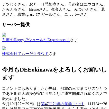
テツじゃさん、おとーり恐怖症さん、母の名はユウコさん、
たみふるさん、hiruneさん、流浪人さん、みつかんさん、鳳
爪さん、職業は元バスガールさん、ニッパーさん
サーバー提供
吾輩のHappyでシュールなExperiences！
さま
株式会社てぃーだクラウド
さま
今月もDEEokinawaをよろしくお願いし
ます
コメントにもありましたが先日、那覇の三大まつりのひとつ
である那覇大綱挽が実に４年ぶりに通常開催され多くの人で
賑わいました。
今月10月27〜29日には
第47回沖縄の産業まつり
、11月24〜26
日には離島フェア2023が開催予定でこちらも賑わいそうです