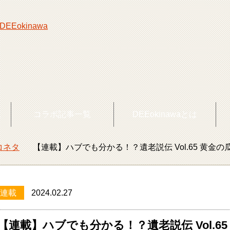
覧
コラボ記事一覧
DEEokinawaとは
コネタ
【連載】ハブでも分かる！？遺老説伝 Vol.65 黄金の瓜
okinawaトップ
連載
2024.02.27
【連載】ハブでも分かる！？遺老説伝 Vol.65