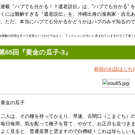
当連載『ハブでも分かる！？遺老説伝』は、"ハブでも分かる" 
解くには難解すぎる『遺老説伝』を、沖縄出身の漫画家・吉元
す。ただ、本当にハブでも分かるかどうかはハブのみぞ知るの
当連載の内容はすべて史実というわけではなく、フィクションが大いに含まれていますのでご了承く
第65回『黄金の瓜子-3』
前回のお話はこち
黄金の瓜子
二人は、その種を持ってかえり、早速、古間口（こまぐち）
毎日毎周、気を配って種子を育て、やがて、お正月も近づき
よく見ると、普通皇豊と雲ますので白樽睦Ｉこれは珍らしい