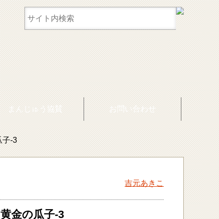
まんじゅう協賛
お問い合わせ
子-3
吉元あきこ
 黄金の瓜子-3