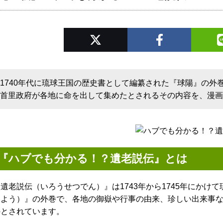
1740年代に琉球王国の歴史書として編纂された『球陽』の外
首里政府が各地に命を出して集めたとされるその内容を、漫
『ハブでも分かる！？遺老説伝』とは
遺老説伝（いろうせつでん）』は1743年から1745年にか
うよう）』の外巻で、各地の御嶽や行事の由来、珍しい出来事
のとされています。