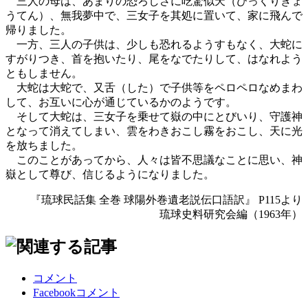
三人の母は、あまりの恐ろしさに吃驚似天（びっくりぎょ
うてん）、無我夢中で、三女子を其処に置いて、家に飛んで
帰りました。
一方、三人の子供は、少しも恐れるようすもなく、大蛇に
すがりつき、首を抱いたり、尾をなでたりして、はなれよう
ともしません。
大蛇は大蛇で、又舌（した）で子供等をペロペロなめまわ
して、お互いに心が通じているかのようです。
そして大蛇は、三女子を乗せて嶽の中にとびいり、守護神
となって消えてしまい、雲をわきおこし霧をおこし、天に光
を放ちました。
このことがあってから、人々は皆不思議なことに思い、神
嶽として尊び、信じるようになりました。
『琉球民話集 全巻 球陽外巻遺老説伝口語訳』 P115より
琉球史料研究会編（1963年）
コメント
Facebookコメント