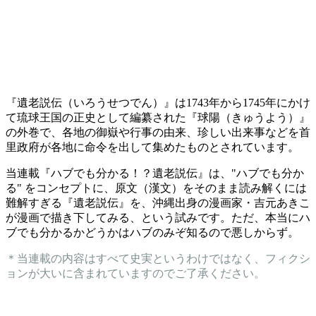
『遺老説伝（いろうせつでん）』は1743年から1745年にかけ
て琉球王国の正史として編纂された『球陽（きゅうよう）』
の外巻で、各地の御嶽や行事の由来、珍しい出来事などを首
里政府が各地に命令を出して集めたものとされています。
当連載『ハブでも分かる！？遺老説伝』は、"ハブでも分か
る" をコンセプトに、原文（漢文）をそのまま読み解くには
難解すぎる『遺老説伝』を、沖縄出身の漫画家・吉元あきこ
が漫画で描き下してみる、という試みです。ただ、本当にハ
ブでも分かるかどうかはハブのみぞ知るので悪しからず。
＊当連載の内容はすべて史実というわけではなく、フィクシ
ョンが大いに含まれていますのでご了承ください。