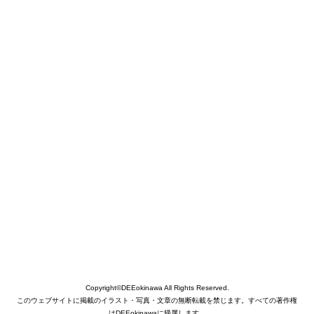
Copyright©DEEokinawa All Rights Reserved.
このウェブサイトに掲載のイラスト・写真・文章の無断転載を禁じます。すべての著作権
はDEEokinawaに帰属します。