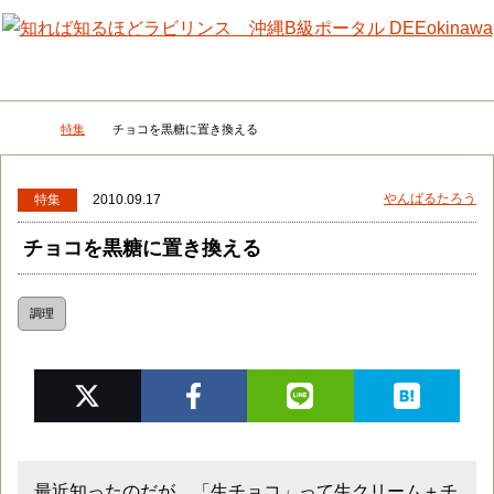
メニュー
検
特集
チョコを黒糖に置き換える
DEEokinawaトップ
やんばるたろう
特集
2010.09.17
チョコを黒糖に置き換える
調理
最近知ったのだが、「生チョコ」って生クリーム＋チ