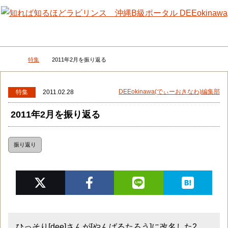
メニュー
検
特集
2011年2月を振り返る
DEEokinawaトップ
DEEokinawa(でぃーおきなわ)編集部
特集
2011.02.28
2011年2月を振り返る
振り返り
ひっそり[dee]さんが[やんばるたろう]に改名した2