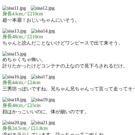
身長43cm／口10cm
超一本眉！おじいちゃんにいそう。
身長48cm／口10cm
ちゃんと読んだことないけどワンピースで出て来そう。
めちゃくちゃ怖い。
計りたかったけどコンテナの上なので見下ろされるだけ。
身長44cm／口4cm
三男坊っぽいですね。兄ちゃん兄ちゃんって言って走ってそ
身長48cm／口5cm
顔はかっこいいのに、体が細いのです。
身長24.5cm／口1.8cm
涙がキラリしています。計っちゃってごめんね。