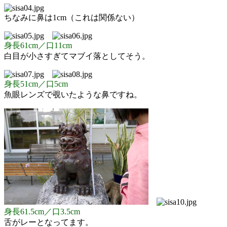
ちなみに鼻は1cm（これは関係ない）
身長61cm／口11cm
白目が小さすぎてマブイ落としてそう。
身長51cm／口5cm
魚眼レンズで覗いたような鼻ですね。
身長61.5cm／口3.5cm
舌がレーとなってます。