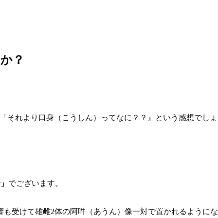
のか？
ら「それより口身（こうしん）ってなに？？』という感想でし
身」
でございます。
響も受けて雄雌2体の阿吽（あうん）像一対で置かれるように