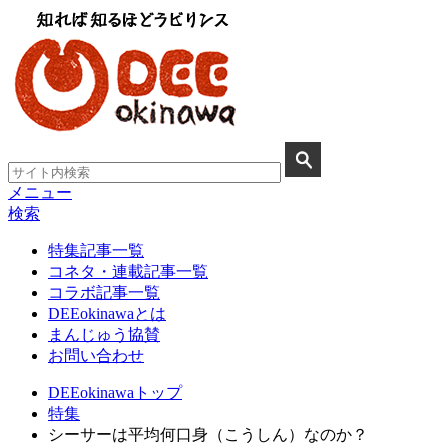
メニュー
検索
特集記事一覧
コネタ・連載記事一覧
コラボ記事一覧
DEEokinawaとは
まんじゅう協賛
お問い合わせ
DEEokinawaトップ
特集
シーサーは平均何口身（こうしん）なのか？