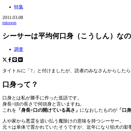
特集
2011.03.08
miooon
シーサーは平均何口身（こうしん）な
調査
タイトルに「?」と付けましたが、読者のみなさんからした
口身って？
口身とは私が勝手に作った造語です。
身長÷頭の長さで何頭身と言いますね。
これを
「身長÷口の開けている高さ」
になおしたものが
「口
人や家から悪霊を追い払う魔除けの意味を持つシーサー。
元々は単体で置かれていたそうですが、近年になり狛犬の影