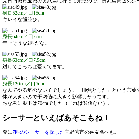
先日南城市玉城の奥武島に行って来たので、奥武島周辺のシ
身長52cm／口15cm
キレイな歯並び。
身長64cm／口7cm
幸せそうな2匹だな。
身長63cm／口7.5cm
対してこっちは憂えてます。
身長120cm／口5cm
なんてやる気のない子でしょう。「唖然とした」という言葉
体が大きいので平均値に大きく影響しそうです。
ちなみに股下は70cmでした（これは関係ない）。
シーサーといえばあそこもね！
夏に
7匹のシーサーを探した
宜野湾市の喜友名へも。