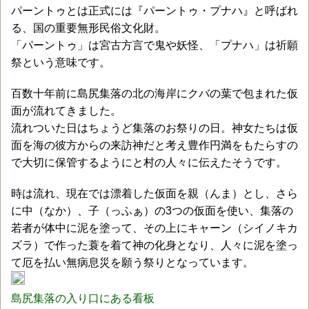
パーントゥとは正式には『パーントゥ・プナハ』と呼ばれ
る、国の重要無形民俗文化財。
「パーントゥ」は宮古方言で鬼や妖怪、「プナハ」は祈願
祭という意味です。
百数十年前に島尻集落の北の海岸にクバの葉で包まれた仮
面が流れてきました。
流れついた日はちょうど集落のお祭りの日。神女たちは仮
面を海の彼方からの来訪神だと考え豊作円満をもたらすの
で大切に保管するようにと村の人々に伝えたそうです。
時は流れ、現在では漂着した仮面を親（んま）とし、さら
に中（なか）、子（っふぁ）の3つの仮面を使い、集落の
若者が体中に泥を塗って、その上にキャーン（シイノキカ
ズラ）で作った蓑を着て神の化身となり、人々に泥を塗っ
て厄を払い無病息災を願う祭りとなっています。
島尻集落の入り口にある看板