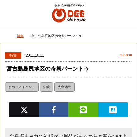
メニュー
検
特集
宮古島島尻地区の奇祭パーントゥ
DEEokinawaトップ
miooon
特集
2011.10.11
宮古島島尻地区の奇祭パーントゥ
まつり／イベント
伝統
先島諸島
全身泥まみれの神様がご利益があるからと泥をつけよ