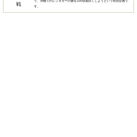
で、沖縄でのレンタカーの旅を100倍面白くしようという特別企画で
す。