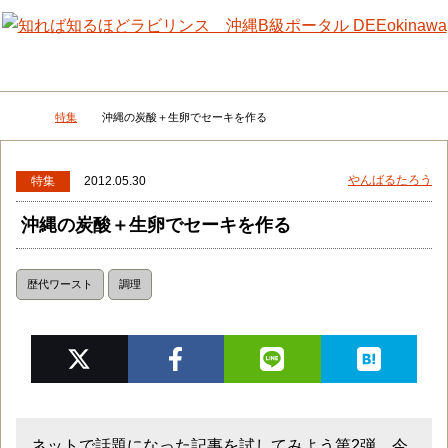
メニュー
検
特集
沖縄の炭酸＋生卵でセーキを作る
DEEokinawaトップ
やんばるたろう
特集
2012.05.30
沖縄の炭酸＋生卵でセーキを作る
歴代ワースト
調理
ネットで話題になった記事を試してみよう第2弾。今