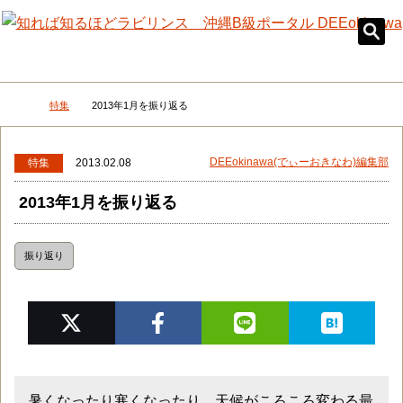
メニュー
検
特集
2013年1月を振り返る
DEEokinawaトップ
DEEokinawa(でぃーおきなわ)編集部
特集
2013.02.08
2013年1月を振り返る
振り返り
暑くなったり寒くなったり、天候がころころ変わる最