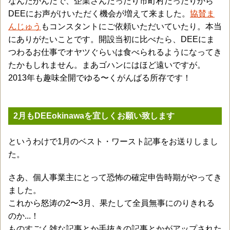
なんだかんだで、企業さんだったり市町村だったりから
DEEにお声がけいただく機会が増えて来ました。
協賛ま
んじゅう
もコンスタントにご依頼いただいていたり。本当
にありがたいことです。開設当初に比べたら、DEEにま
つわるお仕事でオヤツぐらいは食べられるようになってき
たかもしれません。まあゴハンにはほど遠いですが。
2013年も趣味全開でゆる〜くがんばる所存です！
2月もDEEokinawaを宜しくお願い致します
というわけで1月のベスト・ワースト記事をお送りしまし
た。
さあ、個人事業主にとって恐怖の確定申告時期がやってき
ました。
これから怒涛の2〜3月、果たして全員無事にのりきれる
のか...！
ものすごく雑な記事とか手抜きの記事とかがアップされた