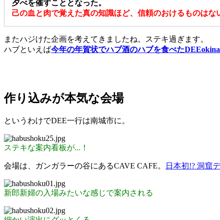
夕べを催すこととなった。
己の血と肉で覚えた真の知識ほど、信頼のおけるものはな
またハジけた企画を考えてきましたね。ステキ過ぎます。
ハブといえば
今年の年賀状でハブ酒のハブを食べたDEEokina
作り込みが本気な会場
というわけでDEE一行は南城市に。
ステキな案内看板が...！
会場は、ガンガラーの谷にあるCAVE CAFE。
日本初!? 洞窟
新郎新婦の入場みたいな感じで案内される
細かい演出にグッとくる