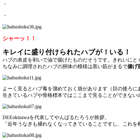
・
・
シャーッ！！
キレイに盛り付けられたハブが！いる！
ハブの表皮を剥いで油で揚げたものだそうです。きれいにと
ちなみに調理されたハブの胴体の模様は黒い筋がまるで
揚げ
よーく見るとハブ毒を溜めておく袋があります（目の後ろに
生きているハブや骨格標本ではここまで見ることができない
DEEokinawaを代表してやんばるたろうが挨拶。
「近年うなぎも捕れなくなってきていることですし、これを