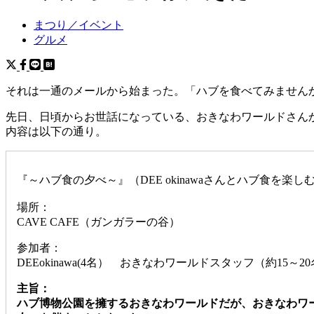
まつり／イベント
グルメ
それは一通のメールから始まった。「ハブを食べてみません
先日、日頃からお世話になっている、おきなわワールドさん
内容は以下の通り。
『～ハブ食の夕べ～』（DEE okinawaさんとハブ食を楽
場所：
CAVE CAFE（ガンガラーの谷）
参加者：
DEEokinawa(4名） おきなわワールドスタッフ（約15～2
主旨：
ハブ博物公園を擁するおきなわワールドだが、おきなわワ