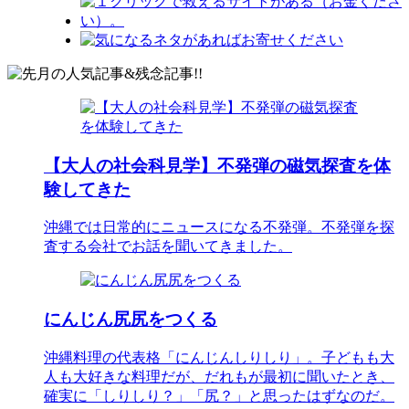
【大人の社会科見学】不発弾の磁気探査を体
験してきた
沖縄では日常的にニュースになる不発弾。不発弾を探
査する会社でお話を聞いてきました。
にんじん尻尻をつくる
沖縄料理の代表格「にんじんしりしり」。子どもも大
人も大好きな料理だが、だれもが最初に聞いたとき、
確実に「しりしり？」「尻？」と思ったはずなのだ。