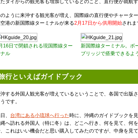
またタイからの観光客も増加しているとのこと、直行便が就航
このように来沖する観光客が増え、国際線の直行便やチャータ
覇空港の新国際線ターミナルが来る
2月17日から供用開始
されま
月16日で閉鎖される現国際線ター
新国際線ターミナル。ボ
ミナル
ブリッジで搭乗できるよ
旅行といえばガイドブック
来沖する外国人観光客が増えているということで、各国で出版
ようです。
先日、
台湾にある小琉球へ行った
時に、沖縄のガイドブックを
沖縄へ訪れる外国人（特に冬）は、どこへ行き、何を見て、何
で、これはいい機会だと思い購入してみたのですが、中身を見