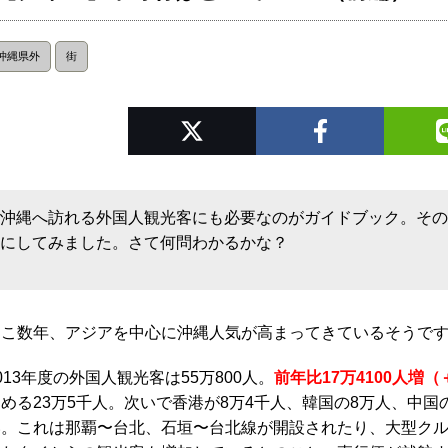
沖縄県外
街
沖縄へ訪れる外国人観光客にも必要なのがガイドブック。そ
にしてみました。さて何問わかるかな？
ここ数年、アジアを中心に沖縄人気が高まってきているそうで
013年度の外国人観光客は55万800人。
前年比17万4100人増（＋
める23万5千人。次いで香港が8万4千人、韓国の8万人、中
い。これは那覇〜台北、石垣〜台北線が開設されたり、大型ク