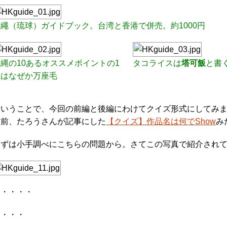
沖繩（琉球）ガイドブック。台湾と香港で併売。約1000円
縄の10あるオススメポイントの1
タコライスは
塔可飯
と書
位はなぜか万座毛
ということで、今回の前編と後編にわけてクイズ形式にしてみ
以前、たろうさんが記事にした
【クイズ】作品名は何でShow
み
まずは小手調べにこちらの問題から。さてこの写真で紹介され
・・・・・
・・・・