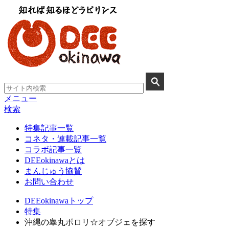
メニュー
検索
特集記事一覧
コネタ・連載記事一覧
コラボ記事一覧
DEEokinawaとは
まんじゅう協賛
お問い合わせ
DEEokinawaトップ
特集
沖縄の睾丸ポロリ☆オブジェを探す