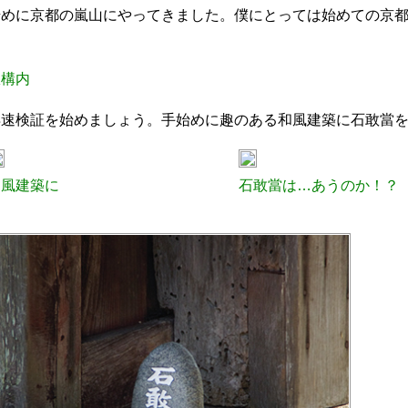
始めに京都の嵐山にやってきました。僕にとっては始めての京
駅構内
早速検証を始めましょう。手始めに趣のある和風建築に石敢當
和風建築に
石敢當は…あうのか！？