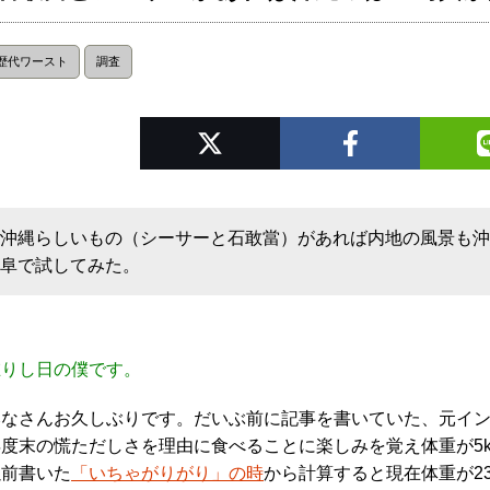
歴代ワースト
調査
沖縄らしいもの（シーサーと石敢當）があれば内地の風景も
阜で試してみた。
在りし日の僕です。
みなさんお久しぶりです。だいぶ前に記事を書いていた、元インタ
年度末の慌ただしさを理由に食べることに楽しみを覚え体重が5
以前書いた
「いちゃがりがり」の時
から計算すると現在体重が2