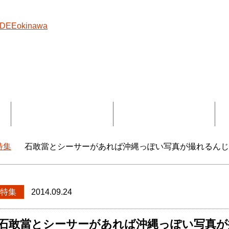
覧
コラボ記事一覧
DEEokinawaとは
特集
石敢當とシーサーがあれば沖縄っぽい写真が撮れるん
okinawaトップ
特集
2014.09.24
石敢當とシーサーがあれば沖縄っぽい写真