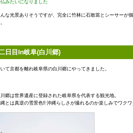
石仏みたいになりました
こんな光景ありそうですが、完全に竹林に石敢當とシーサーが
た。
二日目In岐阜(白川郷)
続いて京都を離れ岐阜県の白川郷にやってきました。
白川郷は世界遺産に登録された岐阜県を代表する観光地。
縄とは真逆の雪景色!! 沖縄らしさが撮れるのか楽しみでワクワ