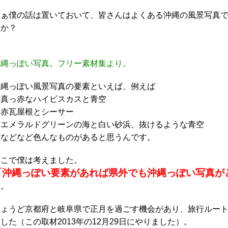
まぁ僕の話は置いておいて、皆さんはよくある沖縄の風景写真で「
うか？
沖縄っぽい写真。フリー素材集より。
沖縄っぽい風景写真の要素といえば、例えば
・真っ赤なハイビスカスと青空
・赤瓦屋根とシーサー
・エメラルドグリーンの海と白い砂浜、抜けるような青空
…などなど色んなものがあると思うんです。
そこで僕は考えました。
「沖縄っぽい要素があれば県外でも沖縄っぽい写真が
と。
ちょうど京都府と岐阜県で正月を過ごす機会があり、旅行ルー
した（この取材2013年の12月29日にやりました）。