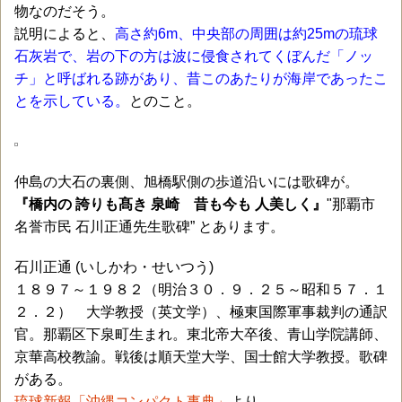
物なのだそう。
説明によると、
高さ約6m、中央部の周囲は約25mの琉球
石灰岩で、岩の下の方は波に侵食されてくぼんだ「ノッ
チ」と呼ばれる跡があり、昔このあたりが海岸であったこ
とを示している。
とのこと。
仲島の大石の裏側、旭橋駅側の歩道沿いには歌碑が。
『橋内の 誇りも髙き 泉崎 昔も今も 人美しく』
"那覇市
名誉市民 石川正通先生歌碑” とあります。
石川正通 (いしかわ・せいつう)
１８９７～１９８２（明治３０．９．２５～昭和５７．１
２．２） 大学教授（英文学）、極東国際軍事裁判の通訳
官。那覇区下泉町生まれ。東北帝大卒後、青山学院講師、
京華高校教諭。戦後は順天堂大学、国士館大学教授。歌碑
がある。
琉球新報「沖縄コンパクト事典」
より