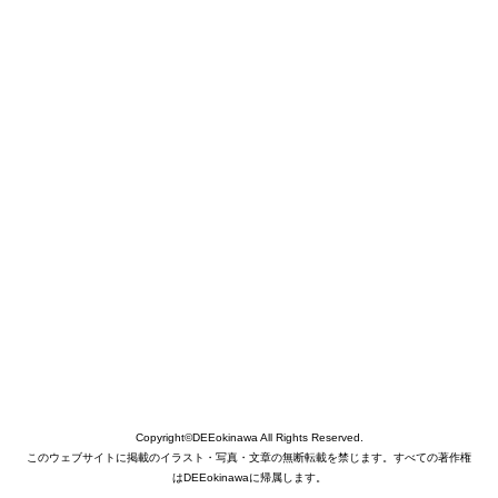
Copyright©DEEokinawa All Rights Reserved.
このウェブサイトに掲載のイラスト・写真・文章の無断転載を禁じます。すべての著作権
はDEEokinawaに帰属します。