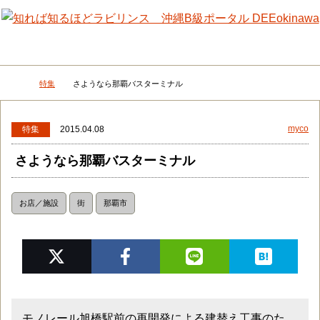
メニュー
検
特集
さようなら那覇バスターミナル
DEEokinawaトップ
myco
特集
2015.04.08
さようなら那覇バスターミナル
お店／施設
街
那覇市
モノレール旭橋駅前の再開発による建替え工事のた