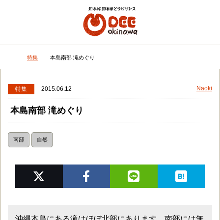
メニュー
検
特集
本島南部 滝めぐり
DEEokinawaトップ
Naoki
特集
2015.06.12
本島南部 滝めぐり
南部
自然
沖縄本島にある滝はほぼ北部にあります。南部には無