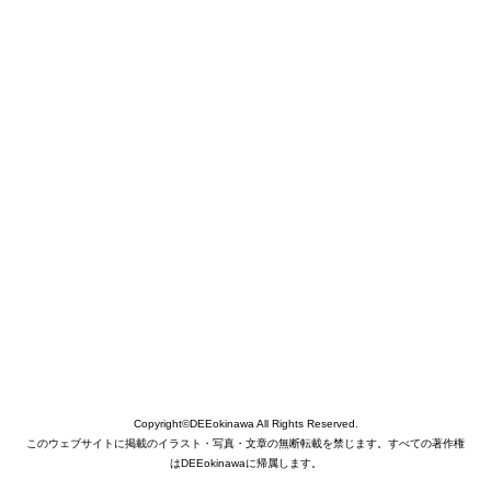
Copyright©DEEokinawa All Rights Reserved.
このウェブサイトに掲載のイラスト・写真・文章の無断転載を禁じます。すべての著作権
はDEEokinawaに帰属します。