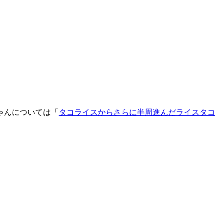
ゃんについては「
タコライスからさらに半周進んだライスタコ