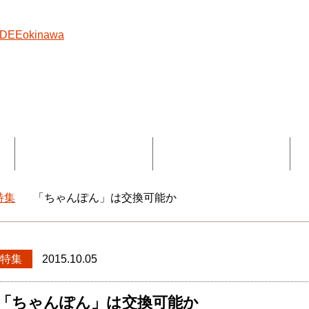
覧
コラボ記事一覧
DEEokinawaとは
特集
「ちゃんぽん」は交換可能か
okinawaトップ
特集
2015.10.05
「ちゃんぽん」は交換可能か