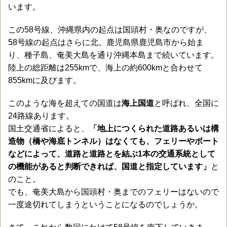
います。
この58号線、沖縄県内の起点は国頭村・奥なのですが、
58号線の起点はさらに北。鹿児島県鹿児島市から始ま
り、種子島、奄美大島を通り沖縄本島まで続いています。
陸上の総距離は255kmで、海上の約600kmと合わせて
855kmに及びます。
このような海を超えての国道は
海上国道
と呼ばれ、全国に
24路線あります。
国土交通省によると、
「地上につくられた道路あるいは構
造物（橋や海底トンネル）はなくても、フェリーやボート
などによって、道路と道路とを結ぶ1本の交通系統として
の機能があると判断できれば、国道と指定しています」
と
のこと。
でも、奄美大島から国頭村・奥までのフェリーはないので
一度途切れてしまうということになるのでしょうか。