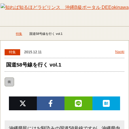
メニュー
検
特集
国道58号線を行く vol.1
DEEokinawaトップ
Naoki
特集
2015.12.11
国道58号線を行く vol.1
街
沖縄県民にはお馴染みの国道58号線ですが、沖縄県内