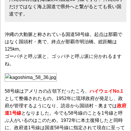
だけではなく海上国道で県外へと繋がるとても長い国
道です。
沖縄の大動脈と称されている国道58号線。起点は那覇で
はなく国頭村・奥で、終点が那覇市明治橋。総距離は
125km。
ゴーパチと呼ぶ派と、ゴッパチと呼ぶ派に分かれるます
ね。
58号線はアメリカの占領下だったころ、
ハイウェイNo.1
として整備されたもの。1952年に琉球政府が発足し、政
府が管理するようになり、読谷から国頭村・奥までは
政府
道1号線
となりました。今でも58号線のことを1号線と呼
ぶ人がいるのはこのため。1972年に本土復帰したと同時
に、政府道1号線は国道58号線に指定されて現在に至って