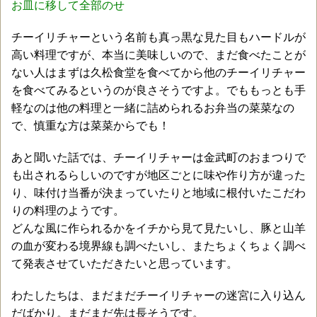
お皿に移して全部のせ
チーイリチャーという名前も真っ黒な見た目もハードルが
高い料理ですが、本当に美味しいので、まだ食べたことが
ない人はまずは久松食堂を食べてから他のチーイリチャー
を食べてみるというのが良さそうですよ。でももっとも手
軽なのは他の料理と一緒に詰められるお弁当の菜菜なの
で、慎重な方は菜菜からでも！
あと聞いた話では、チーイリチャーは金武町のおまつりで
も出されるらしいのですが地区ごとに味や作り方が違った
り、味付け当番が決まっていたりと地域に根付いたこだわ
りの料理のようです。
どんな風に作られるかをイチから見て見たいし、豚と山羊
の血が変わる境界線も調べたいし、またちょくちょく調べ
て発表させていただきたいと思っています。
わたしたちは、まだまだチーイリチャーの迷宮に入り込ん
だばかり。まだまだ先は長そうです。