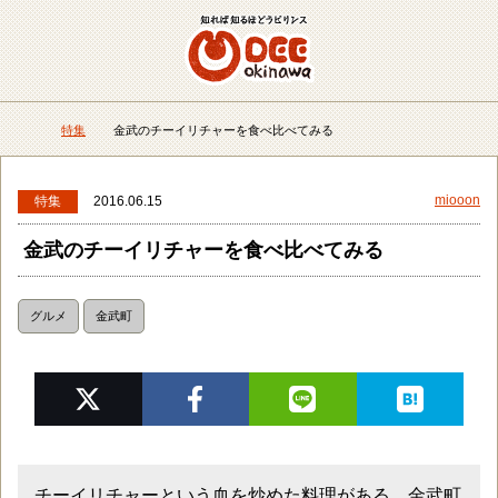
メニュー
検
特集
金武のチーイリチャーを食べ比べてみる
DEEokinawaトップ
miooon
特集
2016.06.15
金武のチーイリチャーを食べ比べてみる
グルメ
金武町
チーイリチャーという血を炒めた料理がある。金武町