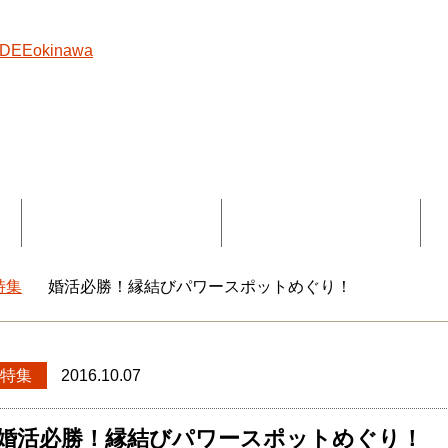
覧
コラボ記事一覧
DEEokinawaとは
特集
婚活必勝！縁結びパワースポットめぐり！
okinawaトップ
特集
2016.10.07
婚活必勝！縁結びパワースポットめぐり！