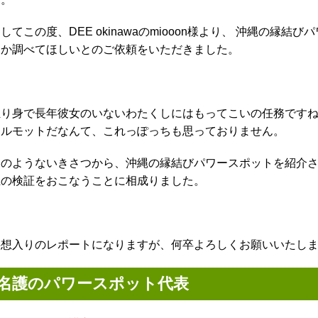
してこの度、DEE okinawaのmiooon様より、 沖縄の
うか調べてほしいとのご依頼をいただきました。
独り身で長年彼女のいないわたくしにはもってこいの任務です
モルモットだなんて、これっぽっちも思っておりません。
このようないきさつから、沖縄の縁結びパワースポットを紹介さ
上の検証をおこなうことに相成りました。
妄想入りのレポートになりますが、何卒よろしくお願いいたし
名護のパワースポット代表