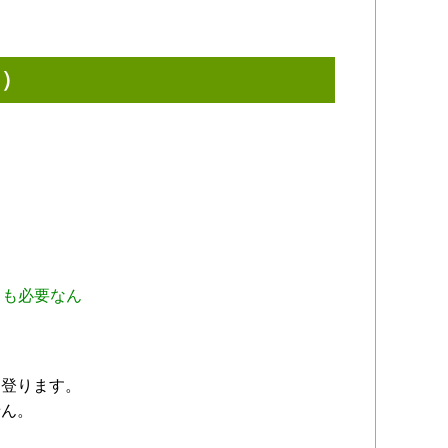
ら）
力も必要なん
を登ります。
せん。