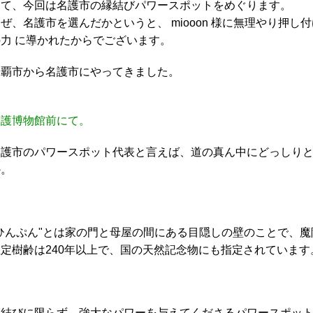
さて、今回は名護市の縁結びパワースポットをめぐります。
ぜ、名護市を選んだかというと、 miooon 様に無理やり押
の力 に導かれたからでございます。
那覇市から名護市にやってきました。
名護博物館前にて。
名護市のパワースポット代表と言えば、道の真ん中にどっしり
か。
"ひんぷん"とは家の門と母屋の間にある目隠しの壁のことで、
推定樹齢は240年以上で、国の天然記念物にも指定されています
縁結びに限らず、強大なパワーを与えてくださるパワースポッ