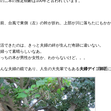
この二本の推定樹齢は100年と言われています。
以前、台風で東側（左）の幹が折れ、上部が川に落ちたにもか
復活できたのは、きっと夫婦の絆が生んだ奇跡に違いない。
夫婦って素晴らしいなあ。
どっちの木が男性か女性か、わからないけど。。。
そんな夫婦の鏡であり、人生の大先輩でもある
夫婦デイゴ師匠