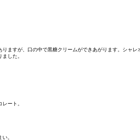
ありますが、口の中で黒糖クリームができあがります。シャレ
りました。
コレート。
まい。