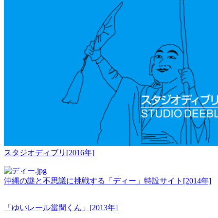
スタジオディブリ[2016年]
沖縄の謎と不思議に挑戦する「ディー」特設サイト[2014年]
「ゆいレール當間くん」[2013年]