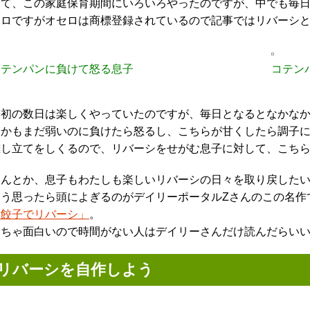
さて、この家庭保育期間にいろいろやったのですが、中でも毎
セロですがオセロは商標登録されているので記事ではリバーシ
コテンパンに負けて怒る息子
コテン
最初の数日は楽しくやっていたのですが、毎日となるとなかな
しかもまだ弱いのに負けたら怒るし、こちらが甘くしたら調子
囃し立てをしくるので、リバーシをせがむ息子に対して、こち
なんとか、息子もわたしも楽しいリバーシの日々を取り戻した
そう思ったら頭によぎるのがデイリーポータルZさんのこの名作
「餃子でリバーシ」
。
めちゃ面白いので時間がない人はデイリーさんだけ読んだらい
リバーシを自作しよう