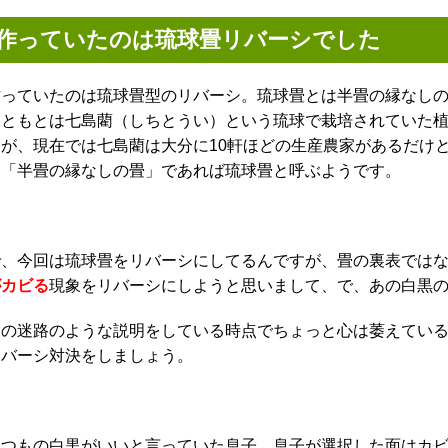
作っていたのは琉球畳リバーシでした
作っていたのは琉球畳型のリバーシ。琉球畳とは半畳の縁なし
もともとは七島藺（しちとうい）という琉球で栽培されていた
たが、現在では七島藺は大分に10軒ほどの生産農家があるだけ
も「半畳の縁なしの畳」であれば琉球畳と呼ぶようです。
で、今回は琉球畳をリバーシにしてるんですが、畳の裏表では
がカビる
現象をリバーシにしようと思いまして、で、あの白黒
この迷路のような説明をしている時点でちょっと心は萎えてい
リバーシ対決をしましょう。
いつもの白黒がいいと言っていた息子。息子が選択した面はカ