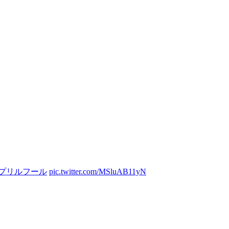
イプリルフール
pic.twitter.com/MSluAB11yN