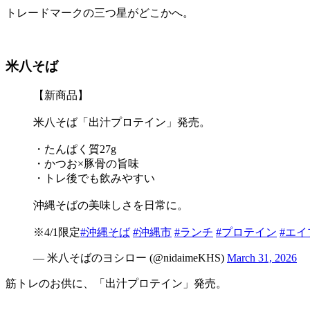
トレードマークの三つ星がどこかへ。
米八そば
【新商品】
米八そば「出汁プロテイン」発売。
・たんぱく質27g
・かつお×豚骨の旨味
・トレ後でも飲みやすい
沖縄そばの美味しさを日常に。
※4/1限定
#沖縄そば
#沖縄市
#ランチ
#プロテイン
#エ
— 米八そばのヨシロー (@nidaimeKHS)
March 31, 2026
筋トレのお供に、「出汁プロテイン」発売。