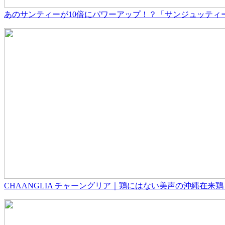
あのサンティーが10倍にパワーアップ！？「サンジュッティー」新
CHAANGLIA チャーングリア｜鶏にはない美声の沖縄在来鶏 2