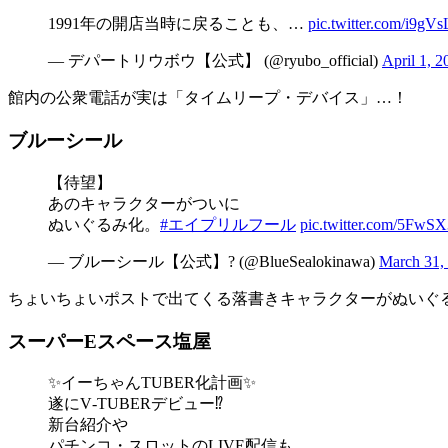
1991年の開店当時に戻ることも、…
pic.twitter.com/i9gV
— デパートリウボウ【公式】 (@ryubo_official)
April 1, 2
館内の公衆電話が実は「タイムリープ・デバイス」…！
ブルーシール
【待望】
あのキャラクターがついに
ぬいぐるみ化。
#エイプリルフール
pic.twitter.com/5FwS
— ブルーシール【公式】? (@BlueSealokinawa)
March 31,
ちょいちょいポストで出てくる落書きキャラクターがぬいぐ
スーパーEスペース塩屋
✨イーちゃんTUBER化計画✨
遂にV‐TUBERデビュー⁉️
新台紹介や
パチンコ・スロットのLIVE配信も