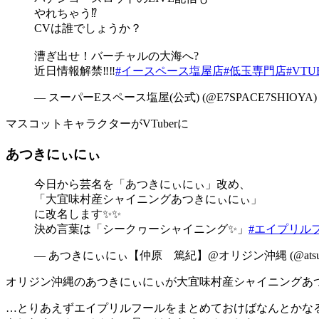
やれちゃう⁉️
CVは誰でしょうか？
漕ぎ出せ！バーチャルの大海へ?
近日情報解禁‼️‼️
#イースペース塩屋店
#低玉専門店
#VTU
— スーパーEスペース塩屋(公式) (@E7SPACE7SHIOYA
マスコットキャラクターがVTuberに
あつきにぃにぃ
今日から芸名を「あつきにぃにぃ」改め、
「大宜味村産シャイニングあつきにぃにぃ」
に改名します✨✨
決め言葉は「シークヮーシャイニング✨」
#エイプリル
— あつきにぃにぃ【仲原 篤紀】@オリジン沖縄 (@atsuki_n
オリジン沖縄のあつきにぃにぃが大宜味村産シャイニングあ
…とりあえずエイプリルフールをまとめておけばなんとかな