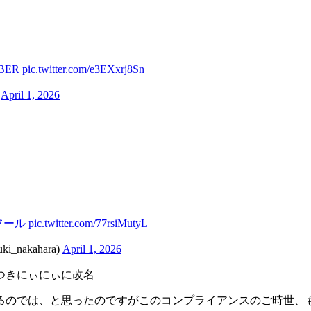
BER
pic.twitter.com/e3EXxrj8Sn
)
April 1, 2026
フール
pic.twitter.com/77rsiMutyL
akahara)
April 1, 2026
つきにぃにぃに改名
るのでは、と思ったのですがこのコンプライアンスのご時世、