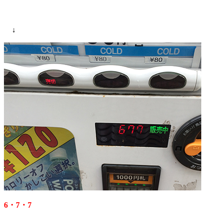
↓
6・7・7