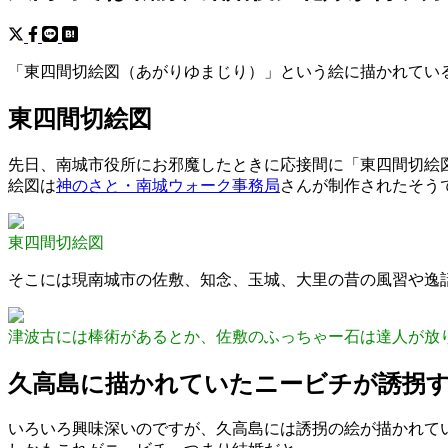
「東四間切絵図（あがりゆまじり）」という絵に描かれている
東四間切絵図
先日、南城市役所にお邪魔したときに応接間に「東四間切絵
絵図は
神のさと・南城ウォーク事務局
さんが制作されたそう
東四間切絵図
そこには現南城市の佐敷、知念、玉城、大里の昔の風習や逸
津波古には棒術があるとか、佐敷のふっちゃー石は達人が放
久高島に描かれていたニービチが誘拐
いろいろ興味深いのですが、久高島には誘拐の絵が描かれて