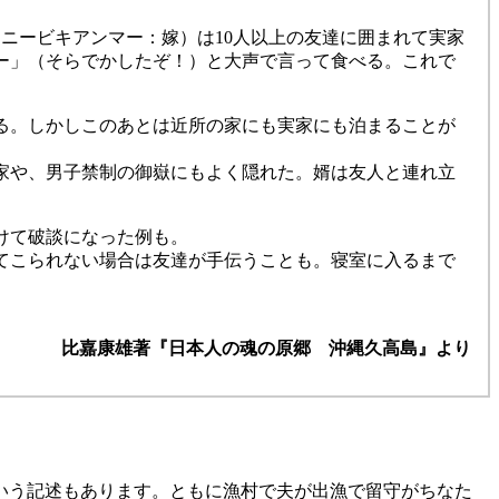
ニービキアンマー：嫁）は10人以上の友達に囲まれて実家
ー」（そらでかしたぞ！）と大声で言って食べる。これで
る。しかしこのあとは近所の家にも実家にも泊まることが
家や、男子禁制の御嶽にもよく隠れた。婿は友人と連れ立
けて破談になった例も。
てこられない場合は友達が手伝うことも。寝室に入るまで
比嘉康雄著『日本人の魂の原郷 沖縄久高島』より
いう記述もあります。ともに漁村で夫が出漁で留守がちなた