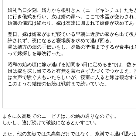
婚礼当日夕刻、婿方から根引き人（ニービキンチュ）たち
に行き儀式を行い、次は婿の家へ。ここで水盃が交わされ
婚姻の儀式は終わり。嫁は友達に囲まれて婿側が決めてあ
翌日、嫁は婿家がまだ寝ている早朝に近所の家から出て後
許されず、夜になると寝場所を求めて逃げ回る。
昼は婿方の畑の手伝いをし、夕飯の準備までするが食事は
って嫁探しを毎晩行った。
昭和の始め頃に嫁が逃げる期間を5日に定めるまでは、数
婿は嫁を探し当てると有無を言わさず力づくでつかまえ、
は大声で騒ぐ人もいたらしいが、寝室に入ると嫁は観念す
このような結婚の伝統は戦前まで続いていた。
まさに久高島でのニービチはこの絵の通りなのです。
しかし、逃げ続けて破談になるとかすごい。
また、他の文献では久高島だけではなく、糸満でも逃げ隠れ