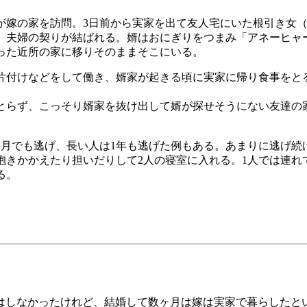
が嫁の家を訪問。3日前から実家を出て友人宅にいた根引き女（
、夫婦の契りが結ばれる。婿はおにぎりをつまみ「アネーヒャ
った近所の家に移りそのままそこにいる。
片付けなどをして働き、婿家が起きる頃に実家に帰り食事をと
とらず、こっそり婿家を抜け出して婿が探せそうにない友達の
ヶ月でも逃げ、長い人は1年も逃げた例もある。あまりに逃げ続
抱きかかえたり担いだりして2人の寝室に入れる。1人では連れ
る。
はしなかったけれど、結婚して数ヶ月は嫁は実家で暮らしたと