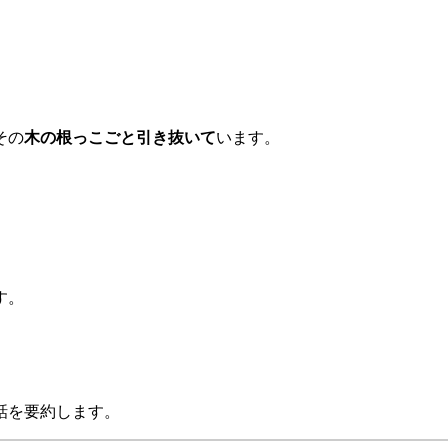
その
木の根っこごと引き抜いて
います。
す。
話を要約します。