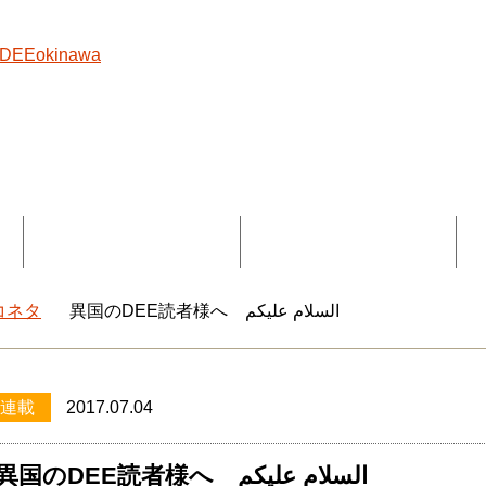
覧
コラボ記事一覧
DEEokinawaとは
コネタ
異国のDEE読者様へ السلام عليكم
okinawaトップ
連載
2017.07.04
異国のDEE読者様へ السلام عليكم