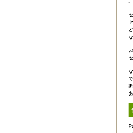
كم
な
P