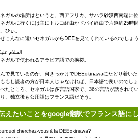
セネガルの場所はというと、西アフリカ、サハラ砂漠西南端に
セネガルに行くには主にトルコ経由かドバイ経由で片道約25時間
ど。ひぃ。
なぜこんなに遠いセネガルからDEEを見てくれているのでしょ
السلام علي
セネガルで使われるアラビア語での挨拶。
んで見ているのか、何きっかけでDEEokinawaにたどり着
でももし読者の方が日本人じゃなければ、日本語で良いのでし
調べたところ、セネガルは多言語国家で、36の言語が話されて
あり、独立後も公用語はフランス語だそう。
伝えたいことをgoogle翻訳でフランス語に
ourquoi cherchez-vous à la DEEokinawa?