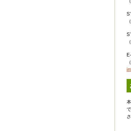
（
S'
S'
E
i