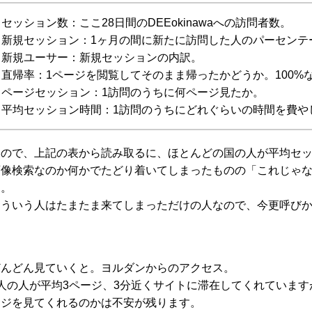
セッション数：ここ28日間のDEEokinawaへの訪問者数。
新規セッション：1ヶ月の間に新たに訪問した人のパーセンテ
新規ユーサー：新規セッションの内訳。
直帰率：1ページを閲覧してそのまま帰ったかどうか。100%
ページセッション：1訪問のうちに何ページ見たか。
平均セッション時間：1訪問のうちにどれぐらいの時間を費や
なので、上記の表から読み取るに、ほとんどの国の人が平均セッ
画像検索なのか何かでたどり着いてしまったものの「これじゃ
う。
こういう人はたまたま来てしまっただけの人なので、今更呼び
どんどん見ていくと。ヨルダンからのアクセス。
2人の人が平均3ページ、3分近くサイトに滞在してくれていま
ージを見てくれるのかは不安が残ります。