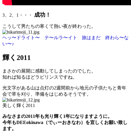
成功！
3、2、1・・・
こうして男たちの寒くて熱い夜が終わった。
ヘッ〜ドライト
〜
テ
〜
ルラ
〜
イト 旅はまだ 終わら〜な
い〜♪
輝く2011
まさかの展開に感動してしまったのでした。
知れば知るほどラビリンスですね。
光文字がある山は点灯の2週間前から地元の子供たちと青年
会で草を刈り、準備をはじめるそうです。
美しく輝く2011
みなさまの2011年も光り輝く1年になりますように。
今年もDEEokinawa（でぃーおきなわ）を宜しくお願い致し
ます。