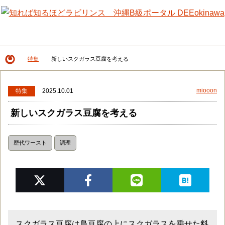
メニュー
検
特集
新しいスクガラス豆腐を考える
DEEokinawaトップ
miooon
特集
2025.10.01
新しいスクガラス豆腐を考える
歴代ワースト
調理
スクガラス豆腐は島豆腐の上にスクガラスを乗せた料