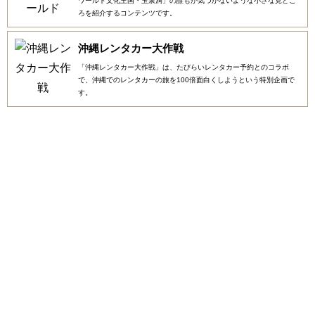
ワールド文化王国・玉泉洞」の誰もが気づかないような小さな見どこ
ろを紹介するコンテンツです。
沖縄レンタカー大作戦
「沖縄レンタカー大作戦」は、たびらいレンタカー予約とのコラボ
で、沖縄でのレンタカーの旅を100倍面白くしようという特別企画で
す。