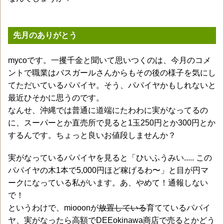
先月のありがとう
mycoです。一攫千金と聞いて思いつくのは、今月のコメ
ントで職業はバスガールさんからもその後の様子を気にし
てただいているパパイヤ。そう、パパイヤかもしれないと
最近ひそかに思うのです。
なんせ、沖縄では普通に道端にたわわに実がなってるの
に、スーパーとか直売所で見ると1玉250円とか300円とか
するんです。ちょっと良いお値段しませんか？
実がなっているパパイヤを見ると「ひいふうみい..... この
パパイヤの木1本で5,000円ほど稼げるわ〜」と目が円マ
ークになっている私がいます。あ、やめて！通報しない
で！
というわけで、miooonが
放置している
育てているパパイ
ヤ、実がなったら高額でDEEokinawa商店で売るとかどう