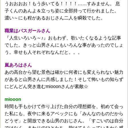
うおおおお！もう歩いてる！！！！……すみません。 息
子くんのあんよ＆立っち姿に全部持って行かれました。
濃い～にも程があるおじさん二人を瞬殺でした。
職業はバスガールさん
『人生いろいろ～♪』おもわず、歌いたくなるような記事
でした。きっと山男さんにもいろんな事があったのでしょ
う。幸せも人それぞれなんだと。。。
嵐あろはさん
あの高台から望む景色は確かに何者にも変えられない魅力
があると山男さんに共感しました！そして怖いもの知らず
にどんどん突き進むmiooonさんが素敵☆
miooon
時間も手もかけて作り上げた自分の理想郷を、初めて会っ
た私にも、夜中に来るアベックにも「みんなのものだから
どうぞ」と開放できる山男のおじさん。「すごいのは自分
ではなく、まわりのひとたち。助けてもらっているから感