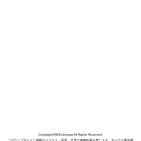
Copyright©DEEokinawa All Rights Reserved.
このウェブサイトに掲載のイラスト・写真・文章の無断転載を禁じます。すべての著作権