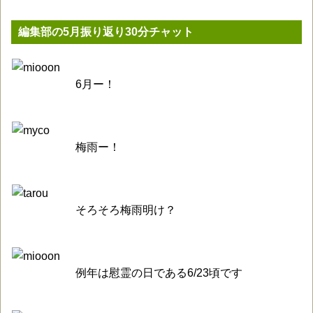
編集部の5月振り返り30分チャット
6月ー！
梅雨ー！
そろそろ梅雨明け？
例年は慰霊の日である6/23頃です