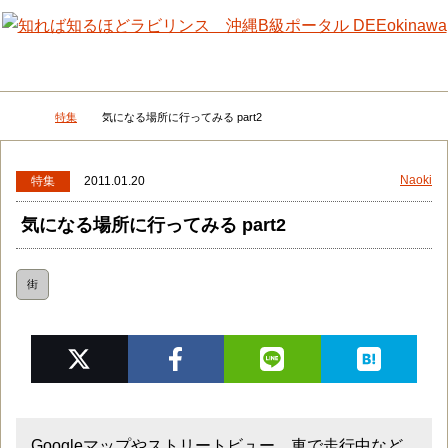
メニュー
検
特集
気になる場所に行ってみる part2
DEEokinawaトップ
Naoki
特集
2011.01.20
気になる場所に行ってみる part2
街
Googleマップやストリートビュー、車で走行中など