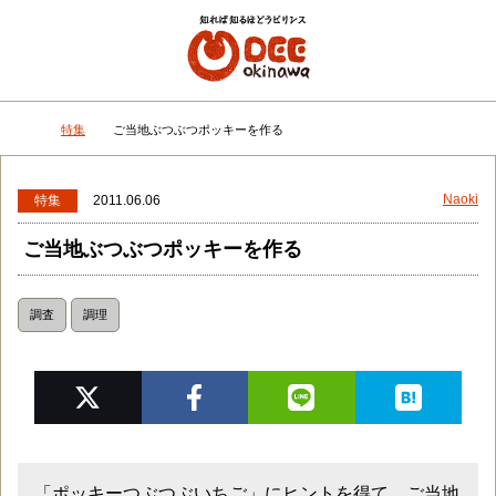
メニュー
検
特集
ご当地ぶつぶつポッキーを作る
DEEokinawaトップ
Naoki
特集
2011.06.06
ご当地ぶつぶつポッキーを作る
調査
調理
「ポッキーつぶつぶいちご」にヒントを得て、ご当地