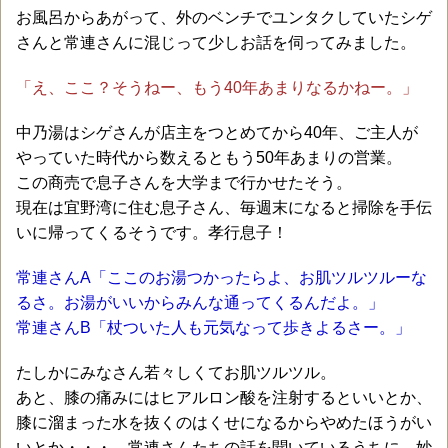
お風呂からあがって、外のベンチでユンタクしていたシゲ
さんと常連さんに混じって少しお話を伺ってみました。
「え、ここ？そうねー、もう40年あまりなるかねー。」
中乃湯はシゲさんが店主をつとめてから40年、ご主人が
やっていた時代から数えるともう50年あまりの営業。
この商売で息子さんを大学まで行かせたそう。
現在は宜野湾に住む息子さん、毎週末になると掃除を手伝
いに帰ってくるそうです。孝行息子！
常連さんA「ここのお湯つかったらよ、お肌ツルツルーな
るさ。お湯がいいからみんな通ってくるんだよ。」
常連さんB「杖ついた人も元気なって歩きよるさー。」
たしかにみなさん若々しくてお肌ツルツル。
あと、膝の痛みにはヒアルロン酸を注射するといいとか、
膝に溜まった水を抜くのはくせになるからやめたほうがい
いとか・・・。常連さんたちの話を聞いているうちに、妙