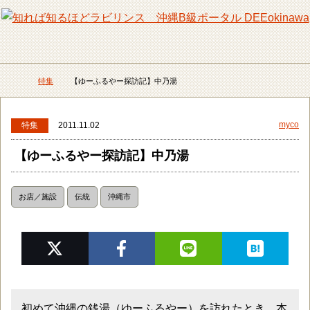
メニュー
検
特集
【ゆーふるやー探訪記】中乃湯
DEEokinawaトップ
myco
特集
2011.11.02
【ゆーふるやー探訪記】中乃湯
お店／施設
伝統
沖縄市
初めて沖縄の銭湯（ゆーふるやー）を訪れたとき、本