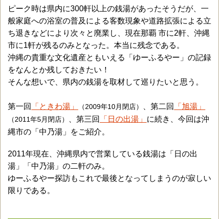
ピーク時は県内に300軒以上の銭湯があったそうだが、一
般家庭への浴室の普及による客数現象や道路拡張による立
ち退きなどにより次々と廃業し、現在那覇 市に2軒、沖縄
市に1軒が残るのみとなった。本当に残念である。
沖縄の貴重な文化遺産ともいえる「ゆーふるやー」の記録
をなんとか残しておきたい！
そんな想いで、県内の銭湯を取材して巡りたいと思う。
第一回
「ときわ湯」
、第二回
「旭湯」
（2009年10月閉店）
、第三回
「日の出湯」
に続き、今回は沖
（2011年5月閉店）
縄市の「中乃湯」をご紹介。
2011年現在、沖縄県内で営業している銭湯は「日の出
湯」「中乃湯」の二軒のみ。
ゆーふるやー探訪もこれで最後となってしまうのが寂しい
限りである。