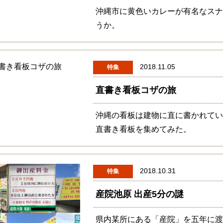
沖縄市に黄色いカレーが有名なス
うか。
2018.11.05
特集
直書き看板コザの旅
沖縄の看板は建物に直に書かれて
直書き看板を集めてみた。
2018.10.31
特集
産院池原 出産5分の謎
県内某所にある「産院」を五年に