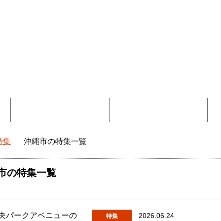
覧
コラボ記事一覧
DEEokinawaとは
特集
沖縄市の特集一覧
okinawaトップ
市の特集一覧
2026.06.24
特集