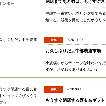
閉店まであと数日、もうすぐさ
沖縄で一番古いボウリング場であるコ
館する。最後を目前にしたボウリ
2020.11.25
特集
お久しぶりだよ中部農連市場
小規模ながらディープな味わいを
すが、お変わりありませんか？
2020.09.16
特集
もうすぐ閉店する喜友名ギフト