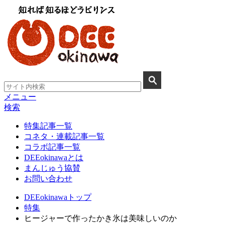
メニュー
検索
特集記事一覧
コネタ・連載記事一覧
コラボ記事一覧
DEEokinawaとは
まんじゅう協賛
お問い合わせ
DEEokinawaトップ
特集
ヒージャーで作ったかき氷は美味しいのか