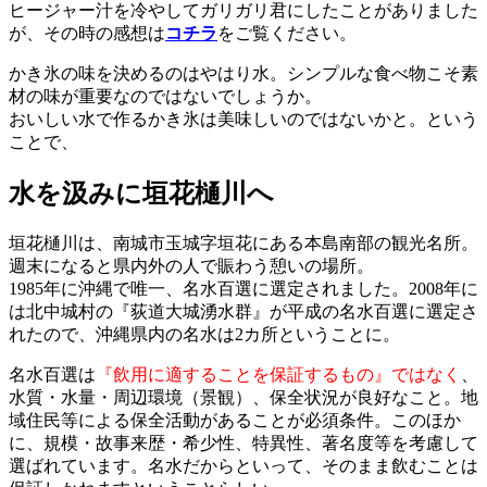
ヒージャー汁を冷やしてガリガリ君にしたことがありました
が、その時の感想は
コチラ
をご覧ください。
かき氷の味を決めるのはやはり水。シンプルな食べ物こそ素
材の味が重要なのではないでしょうか。
おいしい水で作るかき氷は美味しいのではないかと。という
ことで、
水を汲みに垣花樋川へ
垣花樋川は、南城市玉城字垣花にある本島南部の観光名所。
週末になると県内外の人で賑わう憩いの場所。
1985年に沖縄で唯一、名水百選に選定されました。2008年に
は北中城村の『荻道大城湧水群』が平成の名水百選に選定さ
れたので、沖縄県内の名水は2カ所ということに。
名水百選は
『飲用に適することを保証するもの』ではなく
、
水質・水量・周辺環境（景観）、保全状況が良好なこと。地
域住民等による保全活動があることが必須条件。このほか
に、規模・故事来歴・希少性、特異性、著名度等を考慮して
選ばれています。名水だからといって、そのまま飲むことは