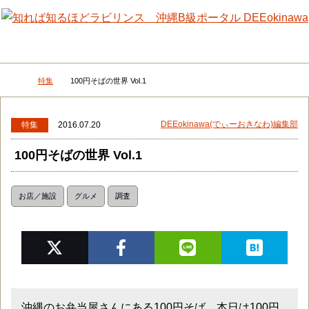
メニュー
検
特集
100円そばの世界 Vol.1
DEEokinawaトップ
DEEokinawa(でぃーおきなわ)編集部
特集
2016.07.20
100円そばの世界 Vol.1
お店／施設
グルメ
調査
沖縄のお弁当屋さんにある100円そば。本日は100円