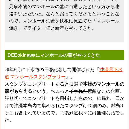
見事本物のマンホールの蓋に当選したという方から連
絡をいただいた。なんと譲ってくださるということな
ので、マンホールの蓋を鉄板に見立てた「マンホール
焼き」でライター陣と新年を祝ってきた。
DEEokinawaにマンホールの蓋がやってきた
昨年8月に下水道の日を記念して開催された『
沖縄県下水
道 マンホールスタンプラリー
』。
スタンプをコンプリートすると抽選で
本物のマンホールの
蓋がもらえる
という、ちょっと
イカれた
素敵なこの企画。
張り切ってコンプリートを目指したものの、結局丸一日か
けて沖縄本島内で集められたスタンプは13個のみ。離島3
ヶ所も含まれているので、まあ到底我々には無理な話でし
た。