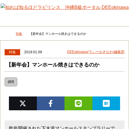
メニュー
検
特集
【新年会】マンホール焼きはできるのか
DEEokinawaトップ
DEEokinawa(でぃーおきなわ)編集部
特集
2019.01.09
【新年会】マンホール焼きはできるのか
調理
昨年開催された下水道マンホールスタンプラリーで、