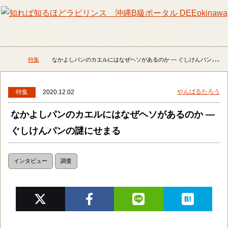
メニュー
検
特集
なかよしパンのカエルにはなぜヘソがあるのか ― ぐしけんパンの謎にせまる
DEEokinawaトップ
やんばるたろう
特集
2020.12.02
なかよしパンのカエルにはなぜヘソがあるのか ―
ぐしけんパンの謎にせまる
インタビュー
調査