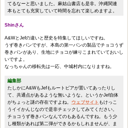
てるなーと思いました。麻姑山書店も是非。沖縄関連
本もとても充実していて時間を忘れて楽しめますよ。
Shinさん
A&WとJefの違いと歴史を特集してほしいですね。
うず巻きパンですが、本島の第一パンの製品でチョコうず
巻きパンがあり、生地にチョコが練りこまれていておいし
いですよ。
なっちゃんの移転先は一応、中城村内になりますね。
編集部
たしかにA&WもJefもルートビアが置いてあったりし
て、共通点があるような無いような。というかJef自体
がちょっと謎の存在ですよね。
ウェブサイト
もけっこ
うイイかんじなので是非チェックしてみてください。
チョコうず巻きパンなんてのもあるんですね。もう少
し種類があれば第二弾ができるかもしれませんが、ま