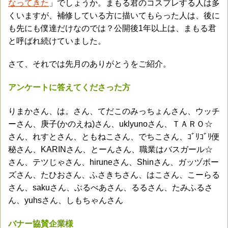
なってきた
」でしょうか。まもる君のコスプレする人は多
くいますが、補修している方に描いてもらった人は、後に
も先にも僕達だけなのでは？公開後1年以上は、まもる君
と呼ばれ続けていました。
さて、それでは先月のありがとうをご紹介。
アンケートに答えてくださった方
りまかさん、は。さん、てだこのみっちょんさん、ウッチ
ーさん、庚子(かのえね)さん、uklyunoさん、ＴＡＲＯ☆
さん、れすとさん、ともねこさん、でちこさん、ｺﾞﾘｺﾞﾘ便
秘さん、KARINさん、とーんさん、職業はバスガール☆
さん、テツじゃさん、hiruneさん、Shinさん、ガッヅボー
ズさん、たひおさん、ふさきちさん、はこさん、こーらる
さん、sakuさん、ぶるべあさん、るるさん、たみふるさ
ん、yuhsさん、しもちゃんさん
バナー協賛企業様