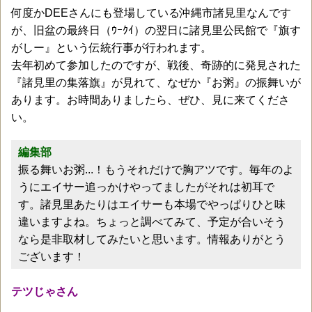
何度かDEEさんにも登場している沖縄市諸見里なんです
が、旧盆の最終日（ｳｰｸｲ）の翌日に諸見里公民館で『旗す
がしー』という伝統行事が行われます。
去年初めて参加したのですが、戦後、奇跡的に発見された
『諸見里の集落旗』が見れて、なぜか『お粥』の振舞いが
あります。お時間ありましたら、ぜひ、見に来てくださ
い。
編集部
振る舞いお粥...！もうそれだけで胸アツです。毎年のよ
うにエイサー追っかけやってましたがそれは初耳で
す。諸見里あたりはエイサーも本場でやっぱりひと味
違いますよね。ちょっと調べてみて、予定が合いそう
なら是非取材してみたいと思います。情報ありがとう
ございます！
テツじゃさん