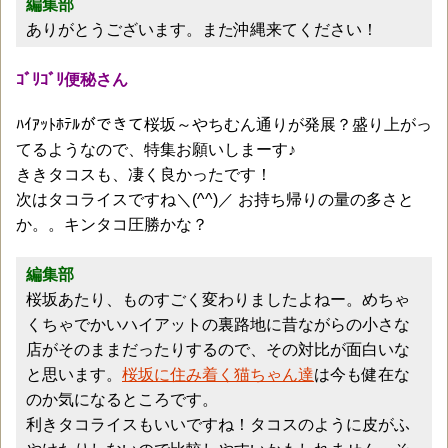
編集部
ありがとうございます。また沖縄来てください！
ｺﾞﾘｺﾞﾘ便秘さん
ﾊｲｱｯﾄﾎﾃﾙができて桜坂～やちむん通りが発展？盛り上がっ
てるようなので、特集お願いしまーす♪
ききタコスも、凄く良かったです！
次はタコライスですね＼(^^)／ お持ち帰りの量の多さと
か。。キンタコ圧勝かな？
編集部
桜坂あたり、ものすごく変わりましたよねー。めちゃ
くちゃでかいハイアットの裏路地に昔ながらの小さな
店がそのままだったりするので、その対比が面白いな
と思います。
桜坂に住み着く猫ちゃん達
は今も健在な
のか気になるところです。
利きタコライスもいいですね！タコスのように皮がふ