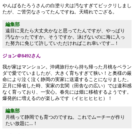
やんばるたろうさんの白塗り犬は汚なすぎてビックリしまし
たが、ご苦労なさってたんですね。天晴れでござる。
編集部
遠目に見たら大丈夫かなと思ってたんですが、やっぱり
汚なかったですか。そうですか。泳げないのに海に入っ
た努力に免じて許していただければこれ幸いです...！
ジョン＠8492さん
我が家はマンション。沖縄旅行から持ち帰った月桃をベラン
ダで愛でていましたが、大きく育ちすぎて狭い！と奥様の厳
命により泣く泣く静岡の実家に送還することになりました。
正月に帰省した時、実家の玄関（田舎なの広い）では違和感
なく育っており、一安心。春先には畑に移植するようです。
爆発的に増えるのが楽しみです（イヒヒヒヒヒ）！
編集部
月桃って静岡でも育つのですね。これでムーチーが作り
たい放題に...！