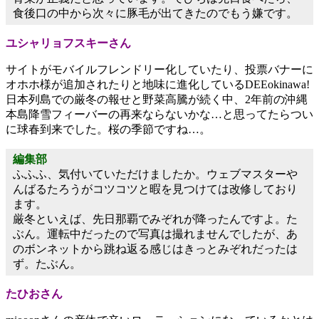
食後口の中から次々に豚毛が出てきたのでもう嫌です。
ユシャリョフスキーさん
サイトがモバイルフレンドリー化していたり、投票バナーに
オホホ様が追加されたりと地味に進化しているDEEokinawa!
日本列島での厳冬の報せと野菜高騰が続く中、2年前の沖縄
本島降雪フィーバーの再来ならないかな…と思ってたらつい
に球春到来でした。桜の季節ですね…。
編集部
ふふふ、気付いていただけましたか。ウェブマスターや
んばるたろうがコツコツと暇を見つけては改修しており
ます。
厳冬といえば、先日那覇でみぞれが降ったんですよ。た
ぶん。運転中だったので写真は撮れませんでしたが、あ
のボンネットから跳ね返る感じはきっとみぞれだったは
ず。たぶん。
たひおさん