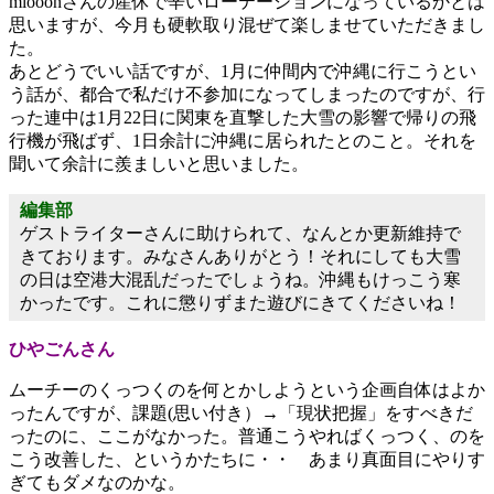
miooonさんの産休で辛いローテーションになっているかとは
思いますが、今月も硬軟取り混ぜて楽しませていただきまし
た。
あとどうでいい話ですが、1月に仲間内で沖縄に行こうとい
う話が、都合で私だけ不参加になってしまったのですが、行
った連中は1月22日に関東を直撃した大雪の影響で帰りの飛
行機が飛ばず、1日余計に沖縄に居られたとのこと。それを
聞いて余計に羨ましいと思いました。
編集部
ゲストライターさんに助けられて、なんとか更新維持で
きております。みなさんありがとう！それにしても大雪
の日は空港大混乱だったでしょうね。沖縄もけっこう寒
かったです。これに懲りずまた遊びにきてくださいね！
ひやごんさん
ムーチーのくっつくのを何とかしようという企画自体はよか
ったんですが、課題(思い付き）→「現状把握」をすべきだ
ったのに、ここがなかった。普通こうやればくっつく、のを
こう改善した、というかたちに・・ あまり真面目にやりす
ぎてもダメなのかな。