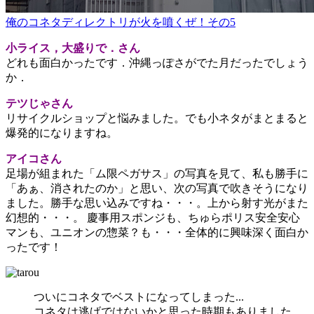
俺のコネタディレクトリが火を噴くぜ！その5
小ライス，大盛りで．さん
どれも面白かったです．沖縄っぽさがでた月だったでしょう
か．
テツじゃさん
リサイクルショップと悩みました。でも小ネタがまとまると
爆発的になりますね。
アイコさん
足場が組まれた「ム限ペガサス」の写真を見て、私も勝手に
「あぁ、消されたのか」と思い、次の写真で吹きそうになり
ました。勝手な思い込みですね・・・。上から射す光がまた
幻想的・・・。 慶事用スポンジも、ちゅらポリス安全安心
マンも、ユニオンの惣菜？も・・・全体的に興味深く面白か
ったです！
ついにコネタでベストになってしまった...
コネタは逃げではないかと思った時期もありました。