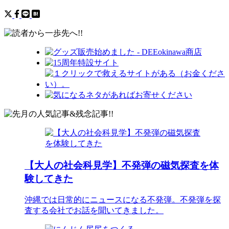
【大人の社会科見学】不発弾の磁気探査を体
験してきた
沖縄では日常的にニュースになる不発弾。不発弾を探
査する会社でお話を聞いてきました。