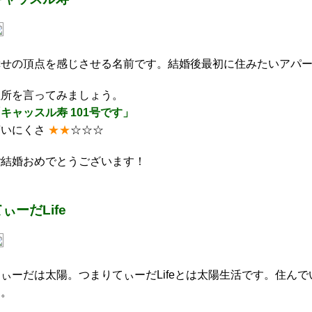
幸せの頂点を感じさせる名前です。結婚後最初に住みたいアパ
住所を言ってみましょう。
キャッスル寿 101号です」
言いにくさ
★★
☆☆☆
ご結婚おめでとうございます！
ぃーだLife
てぃーだは太陽。つまりてぃーだLifeとは太陽生活です。住ん
す。